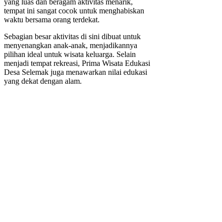
yang luas dan beragam aktivitas menarik,
tempat ini sangat cocok untuk menghabiskan
waktu bersama orang terdekat.
Sebagian besar aktivitas di sini dibuat untuk
menyenangkan anak-anak, menjadikannya
pilihan ideal untuk wisata keluarga. Selain
menjadi tempat rekreasi, Prima Wisata Edukasi
Desa Selemak juga menawarkan nilai edukasi
yang dekat dengan alam.