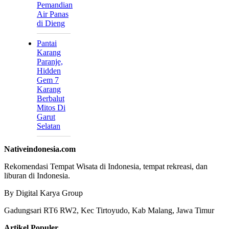
Pemandian
Air Panas
di Dieng
Pantai
Karang
Paranje,
Hidden
Gem 7
Karang
Berbalut
Mitos Di
Garut
Selatan
Nativeindonesia.com
Rekomendasi Tempat Wisata di Indonesia, tempat rekreasi, dan
liburan di Indonesia.
By Digital Karya Group
Gadungsari RT6 RW2, Kec Tirtoyudo, Kab Malang, Jawa Timur
Artikel Populer