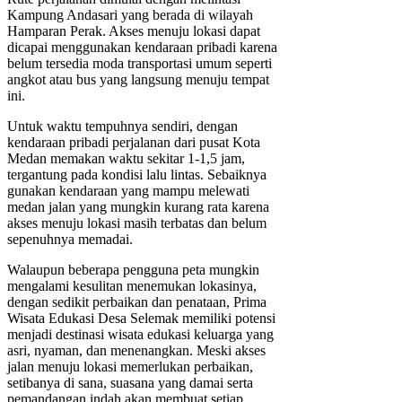
Kampung Andasari yang berada di wilayah
Hamparan Perak. Akses menuju lokasi dapat
dicapai menggunakan kendaraan pribadi karena
belum tersedia moda transportasi umum seperti
angkot atau bus yang langsung menuju tempat
ini.
Untuk waktu tempuhnya sendiri, dengan
kendaraan pribadi perjalanan dari pusat Kota
Medan memakan waktu sekitar 1-1,5 jam,
tergantung pada kondisi lalu lintas. Sebaiknya
gunakan kendaraan yang mampu melewati
medan jalan yang mungkin kurang rata karena
akses menuju lokasi masih terbatas dan belum
sepenuhnya memadai.
Walaupun beberapa pengguna peta mungkin
mengalami kesulitan menemukan lokasinya,
dengan sedikit perbaikan dan penataan, Prima
Wisata Edukasi Desa Selemak memiliki potensi
menjadi destinasi wisata edukasi keluarga yang
asri, nyaman, dan menenangkan. Meski akses
jalan menuju lokasi memerlukan perbaikan,
setibanya di sana, suasana yang damai serta
pemandangan indah akan membuat setiap