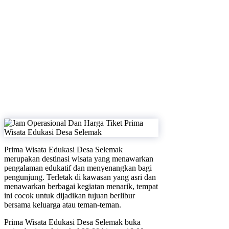
Prima Wisata Edukasi Desa Selemak
merupakan destinasi wisata yang menawarkan
pengalaman edukatif dan menyenangkan bagi
pengunjung. Terletak di kawasan yang asri dan
menawarkan berbagai kegiatan menarik, tempat
ini cocok untuk dijadikan tujuan berlibur
bersama keluarga atau teman-teman.
Prima Wisata Edukasi Desa Selemak buka