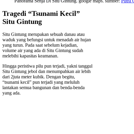
Panorama Senja Di Situ Gintung. google maps. sumber:
Putra 
Tragedi “Tsunami Kecil”
Situ Gintung
Situ Gintung merupakan sebuah danau atau
waduk yang befungsi untuk menadah air hujan
yang turun. Pada saat sebelum kejadian,
volume air yang ada di Situ Gintung sudah
melebihi kapasitas keamanan.
Hingga peristiwa pilu pun terjadi, yakni tanggul
Situ Gintung jebol dan menumpahkan air lebih
dari 2juta meter kubik. Dengan begitu,
“tsunami kecil” pun terjadi yang meluluh
lantakan semua bangunan dan benda-benda
yang ada.