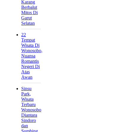
Karang
Berbalut
Mitos Di
Garut
Selatan
22
Tempat
Wisata Di
Wonosobo,
Nuansa
Romantis
Negeri Di
Atas
Awan
Sinsu
Park,
Wisata
Terbaru
Wonosobo
Diantara
Sindoro
dan
Sumbing