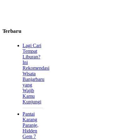
Terbaru
Lagi Cari
Tempat
Liburan?
Ini
Rekomendasi
Wisata
Banjarbaru
yang
Wajib
Kamu
Kunjungi
Pantai
Karang
Paranje,
Hidden
Gem 7