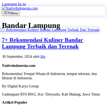
Langsung ke isi
Menu
Bandar Lampung
7+ Rekomendasi Kuliner Bandar
Lampung Terbaik dan Terenak
30 September, 2024
oleh
Ida
Nativeindonesia.com
Rekomendasi Tempat Wisata di Indonesia, tempat rekreasi, dan
liburan di Indonesia.
By Digital Karya Group
Gadungsari RT6 RW2, Kec Tirtoyudo, Kab Malang, Jawa Timur
Artikel Populer