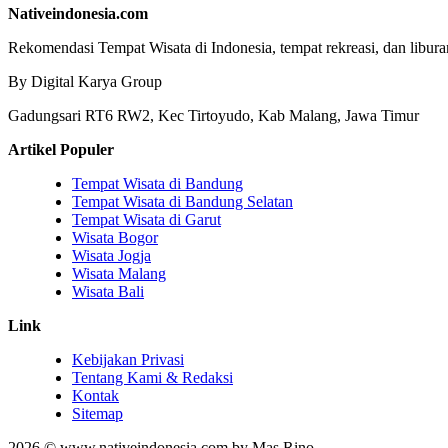
Nativeindonesia.com
Rekomendasi Tempat Wisata di Indonesia, tempat rekreasi, dan libura
By Digital Karya Group
Gadungsari RT6 RW2, Kec Tirtoyudo, Kab Malang, Jawa Timur
Artikel Populer
Tempat Wisata di Bandung
Tempat Wisata di Bandung Selatan
Tempat Wisata di Garut
Wisata Bogor
Wisata Jogja
Wisata Malang
Wisata Bali
Link
Kebijakan Privasi
Tentang Kami & Redaksi
Kontak
Sitemap
2026 © www.nativeindonesia.com by Mas Rino