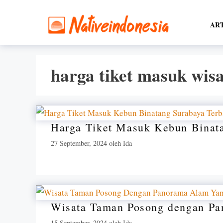
Langsung
ke
AR
isi
harga tiket masuk wis
Harga Tiket Masuk Kebun Binata
27 September, 2024
oleh
Ida
Wisata Taman Posong dengan P
15 September, 2024
oleh
Ida