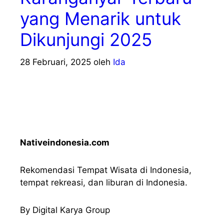
yang Menarik untuk
Dikunjungi 2025
28 Februari, 2025
oleh
Ida
Nativeindonesia.com
Rekomendasi Tempat Wisata di Indonesia,
tempat rekreasi, dan liburan di Indonesia.
By Digital Karya Group