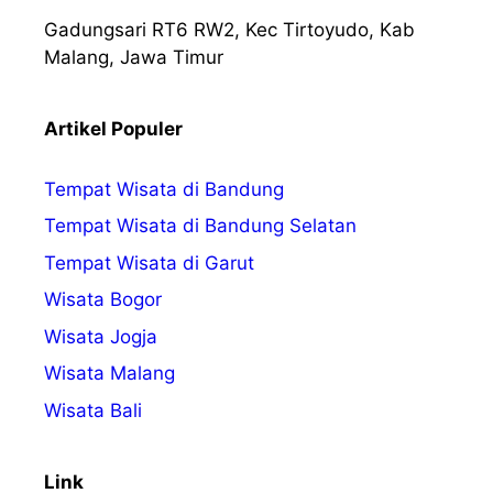
Gadungsari RT6 RW2, Kec Tirtoyudo, Kab
Malang, Jawa Timur
Artikel Populer
Tempat Wisata di Bandung
Tempat Wisata di Bandung Selatan
Tempat Wisata di Garut
Wisata Bogor
Wisata Jogja
Wisata Malang
Wisata Bali
Link