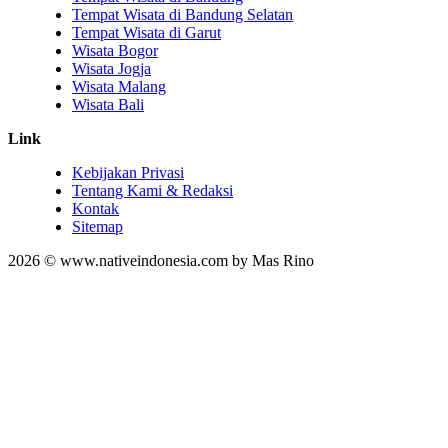
Tempat Wisata di Bandung Selatan
Tempat Wisata di Garut
Wisata Bogor
Wisata Jogja
Wisata Malang
Wisata Bali
Link
Kebijakan Privasi
Tentang Kami & Redaksi
Kontak
Sitemap
2026 © www.nativeindonesia.com by Mas Rino