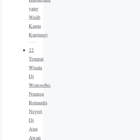
yang
Wajib
Kamu
Kunjungi
22
Tempat
Wisata
Di
Wonosobo,
Nuansa
Romantis
Negeri
Di
Atas
Awan