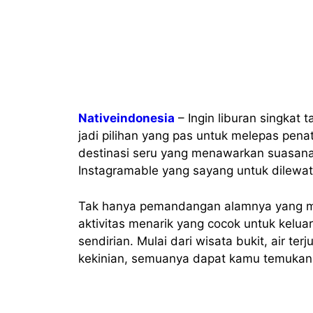
Nativeindonesia
– Ingin liburan singkat 
jadi pilihan yang pas untuk melepas pena
destinasi seru yang menawarkan suasana 
Instagramable yang sayang untuk dilewat
Tak hanya pemandangan alamnya yang m
aktivitas menarik yang cocok untuk kelua
sendirian. Mulai dari wisata bukit, air te
kekinian, semuanya dapat kamu temukan d