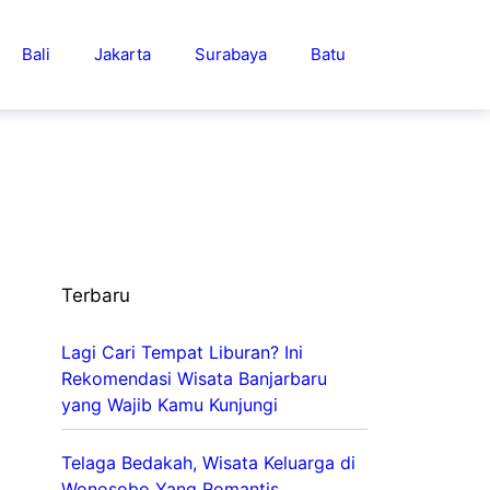
Bali
Jakarta
Surabaya
Batu
Terbaru
Lagi Cari Tempat Liburan? Ini
Rekomendasi Wisata Banjarbaru
yang Wajib Kamu Kunjungi
Telaga Bedakah, Wisata Keluarga di
Wonosobo Yang Romantis