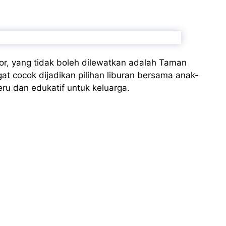
or, yang
tidak
boleh
dilewatkan
adalah
Taman
gat
cocok
dijadikan
pilihan
liburan
bersama
anak-
eru
dan
edukatif
untuk
keluarga
.