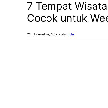
7 Tempat Wisata
Cocok untuk We
29 November, 2025
oleh
Ida