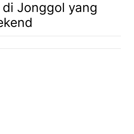
 di Jonggol yang
ekend