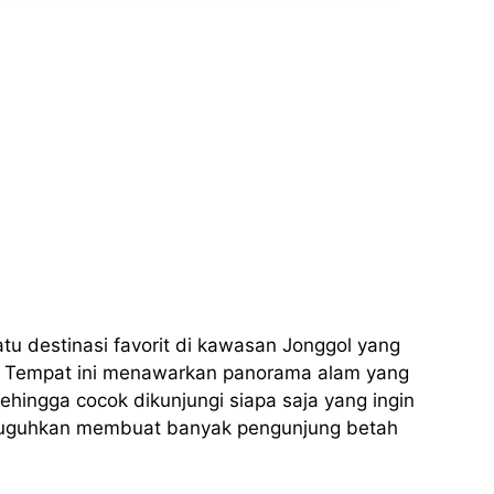
u destinasi favorit di kawasan Jonggol yang
n. Tempat ini menawarkan panorama alam yang
ingga cocok dikunjungi siapa saja yang ingin
suguhkan membuat banyak pengunjung betah