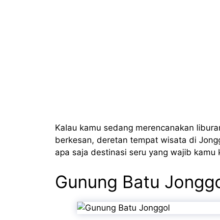
Kalau kamu sedang merencanakan liburan
berkesan, deretan tempat wisata di Jonggol
apa saja destinasi seru yang wajib kamu
Gunung
Batu
Jonggo