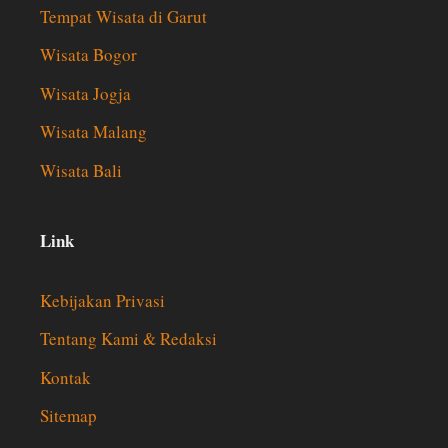
Tempat Wisata di Garut
Wisata Bogor
Wisata Jogja
Wisata Malang
Wisata Bali
Link
Kebijakan Privasi
Tentang Kami & Redaksi
Kontak
Sitemap