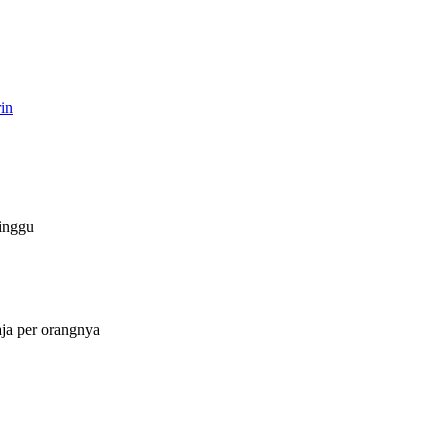
in
inggu
ja per orangnya