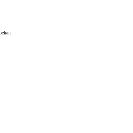
 pekan
g