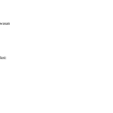
awasan
kni: