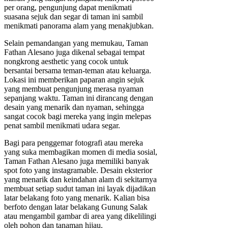
per orang, pengunjung dapat menikmati
suasana sejuk dan segar di taman ini sambil
menikmati panorama alam yang menakjubkan.
Selain pemandangan yang memukau, Taman
Fathan Alesano juga dikenal sebagai tempat
nongkrong aesthetic yang cocok untuk
bersantai bersama teman-teman atau keluarga.
Lokasi ini memberikan paparan angin sejuk
yang membuat pengunjung merasa nyaman
sepanjang waktu. Taman ini dirancang dengan
desain yang menarik dan nyaman, sehingga
sangat cocok bagi mereka yang ingin melepas
penat sambil menikmati udara segar.
Bagi para penggemar fotografi atau mereka
yang suka membagikan momen di media sosial,
Taman Fathan Alesano juga memiliki banyak
spot foto yang instagramable. Desain eksterior
yang menarik dan keindahan alam di sekitarnya
membuat setiap sudut taman ini layak dijadikan
latar belakang foto yang menarik. Kalian bisa
berfoto dengan latar belakang Gunung Salak
atau mengambil gambar di area yang dikelilingi
oleh pohon dan tanaman hijau.