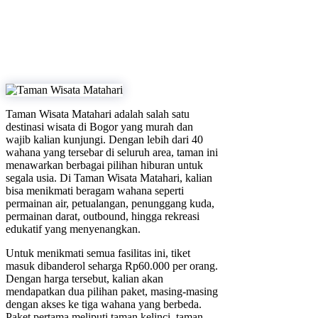
Taman Wisata Matahari adalah salah satu
destinasi wisata di Bogor yang murah dan
wajib kalian kunjungi. Dengan lebih dari 40
wahana yang tersebar di seluruh area, taman ini
menawarkan berbagai pilihan hiburan untuk
segala usia. Di Taman Wisata Matahari, kalian
bisa menikmati beragam wahana seperti
permainan air, petualangan, penunggang kuda,
permainan darat, outbound, hingga rekreasi
edukatif yang menyenangkan.
Untuk menikmati semua fasilitas ini, tiket
masuk dibanderol seharga Rp60.000 per orang.
Dengan harga tersebut, kalian akan
mendapatkan dua pilihan paket, masing-masing
dengan akses ke tiga wahana yang berbeda.
Paket pertama meliputi taman kelinci, taman