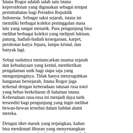
Istana Bogor adalah salah satu istana
kepresidenan yang digunakan sebagai tempat
peristirahatan bagi Presiden Republik
Indonesia. Sebagai saksi sejarah, istana ini
memiliki berbagai koleksi peninggalan masa
lalu yang sangat menarik. Para pengunjung bisa
melihat berbagai koleksi yang meliputi lukisan,
patung, hadiah-hadiah kenegaraan, karpet,
perabotan karya Jepara, lampu kristal, dan
banyak lagi.
Setiap sudutnya memancarkan nuansa sejarah
dan kebudayaan yang kental, memberikan
pengalaman unik bagi siapa saja yang
mengunjunginya. Tidak hanya menyuguhkan
bangunan bersejarah, Istana Bogor juga
terkenal dengan keberadaan ratusan rusa totol
yang bebas berkeliaran di halaman istana.
Keberadaan rusa-rusa ini menjadi daya tarik
tersendiri bagi pengunjung yang ingin melihat
hewan-hewan tersebut dalam habitat alami
mereka.
Dengan tiket masuk yang terjangkau, kalian
bisa menikmati liburan yang menyenangkan