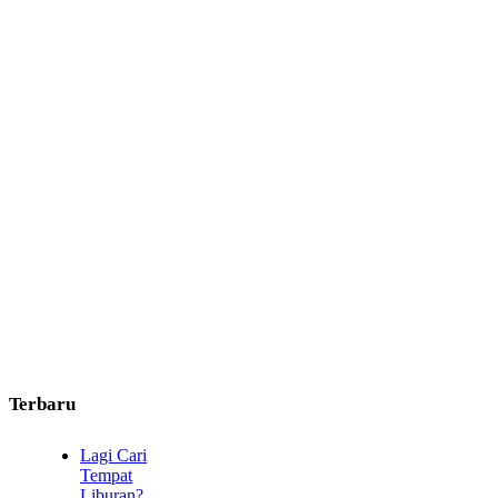
Terbaru
Lagi Cari
Tempat
Liburan?