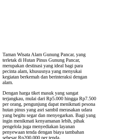
Taman Wisata Alam Gunung Pancar, yang
terletak di Hutan Pinus Gunung Pancar,
merupakan destinasi yang ideal bagi para
pecinta alam, khususnya yang menyukai
kegiatan berkemah dan berinteraksi dengan
alam.
Dengan harga tiket masuk yang sangat
terjangkau, mulai dari Rp5.000 hingga Rp7.500
per orang, pengunjung dapat menikmati pesona
hutan pinus yang asri sambil merasakan udara
yang begitu segar dan menyegarkan. Bagi yang
ingin menikmati kenyamanan lebih, pihak
pengelola juga menyediakan layanan
penyewaan tenda dengan biaya tambahan
sebesar Rp200.000 per tenda.