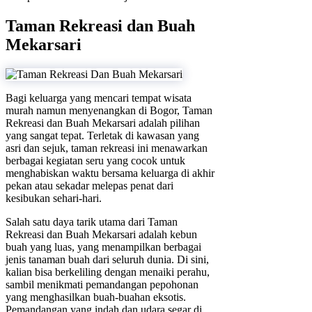
Taman Rekreasi dan Buah
Mekarsari
Bagi keluarga yang mencari tempat wisata
murah namun menyenangkan di Bogor, Taman
Rekreasi dan Buah Mekarsari adalah pilihan
yang sangat tepat. Terletak di kawasan yang
asri dan sejuk, taman rekreasi ini menawarkan
berbagai kegiatan seru yang cocok untuk
menghabiskan waktu bersama keluarga di akhir
pekan atau sekadar melepas penat dari
kesibukan sehari-hari.
Salah satu daya tarik utama dari Taman
Rekreasi dan Buah Mekarsari adalah kebun
buah yang luas, yang menampilkan berbagai
jenis tanaman buah dari seluruh dunia. Di sini,
kalian bisa berkeliling dengan menaiki perahu,
sambil menikmati pemandangan pepohonan
yang menghasilkan buah-buahan eksotis.
Pemandangan yang indah dan udara segar di