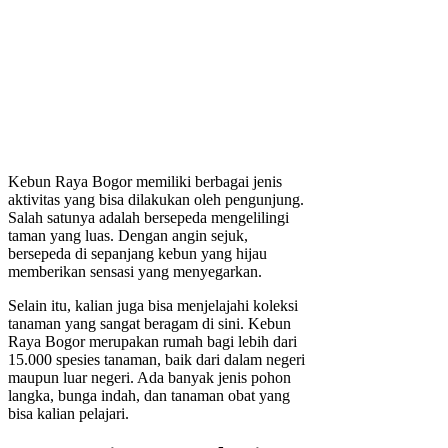
Kebun Raya Bogor memiliki berbagai jenis
aktivitas yang bisa dilakukan oleh pengunjung.
Salah satunya adalah bersepeda mengelilingi
taman yang luas. Dengan angin sejuk,
bersepeda di sepanjang kebun yang hijau
memberikan sensasi yang menyegarkan.
Selain itu, kalian juga bisa menjelajahi koleksi
tanaman yang sangat beragam di sini. Kebun
Raya Bogor merupakan rumah bagi lebih dari
15.000 spesies tanaman, baik dari dalam negeri
maupun luar negeri. Ada banyak jenis pohon
langka, bunga indah, dan tanaman obat yang
bisa kalian pelajari.