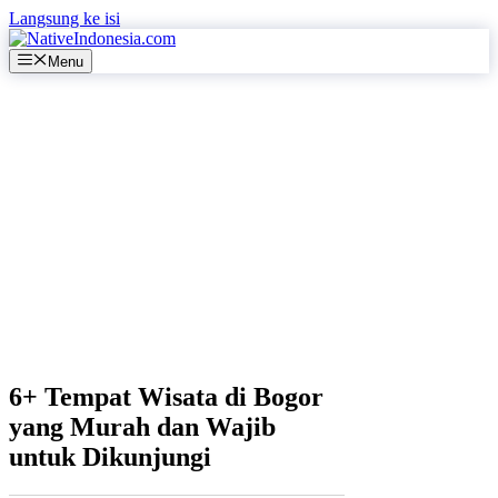
Langsung ke isi
Menu
6+ Tempat Wisata di Bogor
yang Murah dan Wajib
untuk Dikunjungi