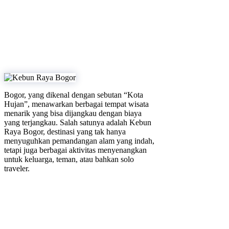
Bogor, yang dikenal dengan sebutan “Kota
Hujan”, menawarkan berbagai tempat wisata
menarik yang bisa dijangkau dengan biaya
yang terjangkau. Salah satunya adalah Kebun
Raya Bogor, destinasi yang tak hanya
menyuguhkan pemandangan alam yang indah,
tetapi juga berbagai aktivitas menyenangkan
untuk keluarga, teman, atau bahkan solo
traveler.