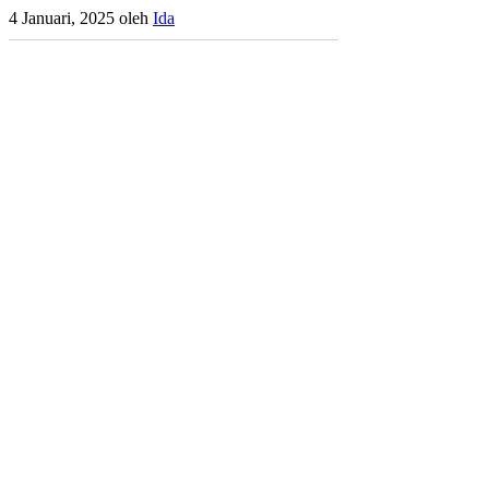
4 Januari, 2025
oleh
Ida