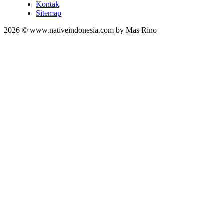
Kontak
Sitemap
2026 © www.nativeindonesia.com by Mas Rino