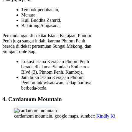
Tembok pertahanan,
Menara,
Kuil Buddha Zamrid,
Balairung Singasana.
Pemandangan di sekitar Istana Kerajaan Phnom
Penh juga sangat indah, karena Phnom Penh
berada di dekat pertemuan Sungai Mekong, dan
Sungai Tonle Sap.
Lokasi Istana Kerajaan Phnom Penh
berada di alamat Samdach Sothearos
Blvd (3), Phnom Penh, Kamboja.
Jam buka Istana Kerajaan Phnom
Penh untuk wisatawan, setiap harinya
berbeda-beda.
4. Cardamom Mountain
cardamom mountain. google maps. sumber:
Kindly Ki