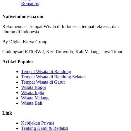
Romantis
Nativeindonesia.com
Rekomendasi Tempat Wisata di Indonesia, tempat rekreasi, dan
liburan di Indonesia.
By Digital Karya Group
Gadungsari RT6 RW2, Kec Tirtoyudo, Kab Malang, Jawa Timur
Artikel Populer
Tempat Wisata di Bandung
Tempat Wisata di Bandung Selatan
Tempat Wisata di Garut
Wisata Bogor
Wisata Jogja
Wisata Malang
Wisata Bali
Link
Kebijakan Privasi
Tentang Kami & Redaksi