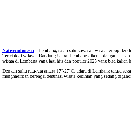
Nativeindonesia
– Lembang, salah satu kawasan wisata terpopuler 
Terletak di wilayah Bandung Utara, Lembang dikenal dengan suasana
wisata di Lembang yang lagi hits dan populer 2025 yang bisa kalian 
Dengan suhu rata-rata antara 17°-27°C, udara di Lembang terasa seg
menghadirkan berbagai destinasi wisata kekinian yang sedang digand