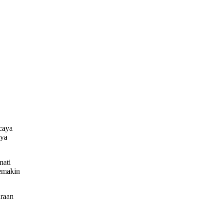
caya
nya
mati
semakin
araan