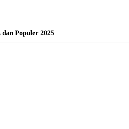
 dan Populer 2025