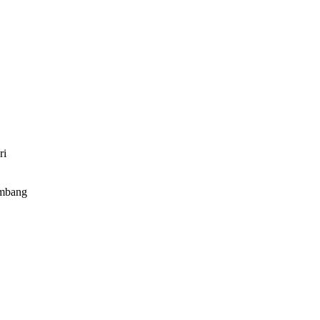
ri
embang