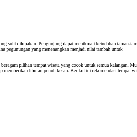
ang sulit dilupakan. Pengunjung dapat menikmati keindahan taman-ta
uasana pegunungan yang menenangkan menjadi nilai tambah untuk
eragam pilihan tempat wisata yang cocok untuk semua kalangan. Mu
p memberikan liburan penuh kesan. Berikut ini rekomendasi tempat wis