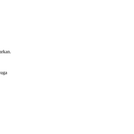
arkan.
juga