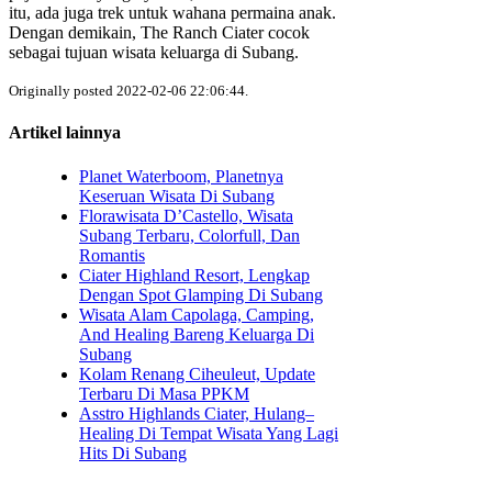
itu, ada juga trek untuk wahana permaina anak.
Dengan demikain, The Ranch Ciater cocok
sebagai tujuan wisata keluarga di Subang.
Originally posted 2022-02-06 22:06:44.
Artikel lainnya
Planet Waterboom, Planetnya
Keseruan Wisata Di Subang
Florawisata D’Castello, Wisata
Subang Terbaru, Colorfull, Dan
Romantis
Ciater Highland Resort, Lengkap
Dengan Spot Glamping Di Subang
Wisata Alam Capolaga, Camping,
And Healing Bareng Keluarga Di
Subang
Kolam Renang Ciheuleut, Update
Terbaru Di Masa PPKM
Asstro Highlands Ciater, Hulang–
Healing Di Tempat Wisata Yang Lagi
Hits Di Subang