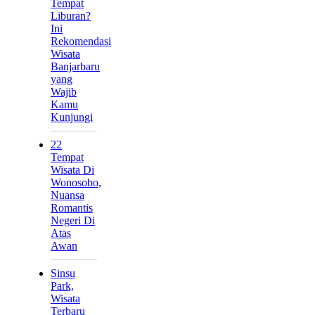
Tempat
Liburan?
Ini
Rekomendasi
Wisata
Banjarbaru
yang
Wajib
Kamu
Kunjungi
22
Tempat
Wisata Di
Wonosobo,
Nuansa
Romantis
Negeri Di
Atas
Awan
Sinsu
Park,
Wisata
Terbaru