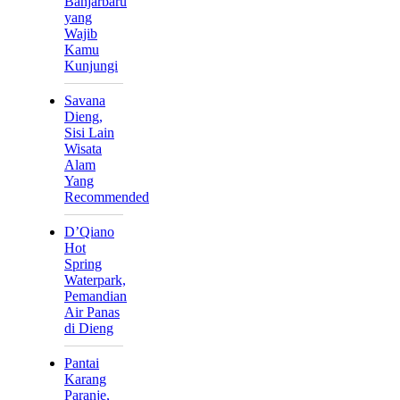
Banjarbaru
yang
Wajib
Kamu
Kunjungi
Savana
Dieng,
Sisi Lain
Wisata
Alam
Yang
Recommended
D’Qiano
Hot
Spring
Waterpark,
Pemandian
Air Panas
di Dieng
Pantai
Karang
Paranje,