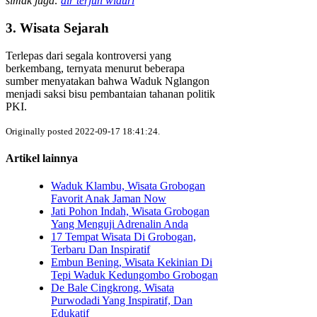
simak juga:
air terjun widuri
3. Wisata Sejarah
Terlepas dari segala kontroversi yang
berkembang, ternyata menurut beberapa
sumber menyatakan bahwa Waduk Nglangon
menjadi saksi bisu pembantaian tahanan politik
PKI.
Originally posted 2022-09-17 18:41:24.
Artikel lainnya
Waduk Klambu, Wisata Grobogan
Favorit Anak Jaman Now
Jati Pohon Indah, Wisata Grobogan
Yang Menguji Adrenalin Anda
17 Tempat Wisata Di Grobogan,
Terbaru Dan Inspiratif
Embun Bening, Wisata Kekinian Di
Tepi Waduk Kedungombo Grobogan
De Bale Cingkrong, Wisata
Purwodadi Yang Inspiratif, Dan
Edukatif