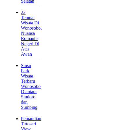
Selatan
22
Tempat
Wisata Di
Wonosobo,
Nuansa
Romantis
Negeri Di
Atas
Awan
Sinsu
Park,
Wisata
Terbaru
Wonosobo
Diantara
Sindoro
dan
Sumbing
Pemandian
Tirtosari
View,