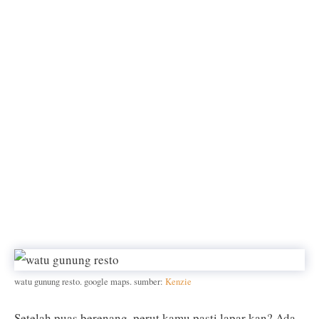
watu gunung resto. google maps. sumber:
Kenzie
Setelah puas berenang, perut kamu pasti lapar kan? Ada