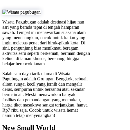
Wisata Pagubugan adalah destinasi hijau nan
asri yang berada tepat di tengah hamparan
sawah. Tempat ini menawarkan suasana alam
yang menenangkan, cocok untuk kalian yang
ingin melepas penat dari hiruk-pikuk kota. Di
sini, pengunjung bisa menikmati beragam
aktivitas seru seperti berkemah, bermain dengan
kelinci di taman khusus, berenang, hingga
belajar bercocok tanam.
Salah satu daya tarik utama di Wisata
Pagubugan adalah Grujugan Bengkok, sebuah
aliran sungai kecil yang jernih dan mengalir
deras, sempurna untuk bersantai atau sekadar
bermain air. Meski menawarkan banyak
fasilitas dan pemandangan yang memukau,
harga tiket masuknya sangat terjangkau, hanya
Rp7 ribu saja. Cocok untuk wisata hemat
namun tetap menyenangkan!
New Small World