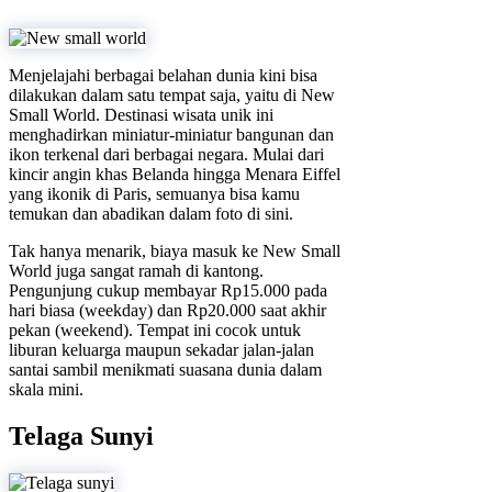
Menjelajahi berbagai belahan dunia kini bisa
dilakukan dalam satu tempat saja, yaitu di New
Small World. Destinasi wisata unik ini
menghadirkan miniatur-miniatur bangunan dan
ikon terkenal dari berbagai negara. Mulai dari
kincir angin khas Belanda hingga Menara Eiffel
yang ikonik di Paris, semuanya bisa kamu
temukan dan abadikan dalam foto di sini.
Tak hanya menarik, biaya masuk ke New Small
World juga sangat ramah di kantong.
Pengunjung cukup membayar Rp15.000 pada
hari biasa (weekday) dan Rp20.000 saat akhir
pekan (weekend). Tempat ini cocok untuk
liburan keluarga maupun sekadar jalan-jalan
santai sambil menikmati suasana dunia dalam
skala mini.
Telaga Sunyi