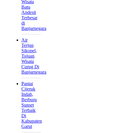
Wisata
Batu
Andesit
Terbesar
di
Banjarnegara
Air
Terjun
Sikopel,
Tujuan
Wisata
Curug Di
Banjarnegara
Pantai
Cijeruk
Indah,
Berburu
Sunset
Terbaik
Di
Kabupaten
Garut