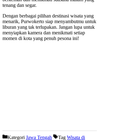
tenang dan segar.
Dengan berbagai pilihan destinasi wisata yang
menarik, Purwokerto siap menyambutmu untuk
liburan yang tak terlupakan. Jangan lupa untuk
menyiapkan kamera dan menikmati setiap
momen di kota yang penuh pesona ini!​
Kategori
Jawa Tengah
Tag
Wisata di