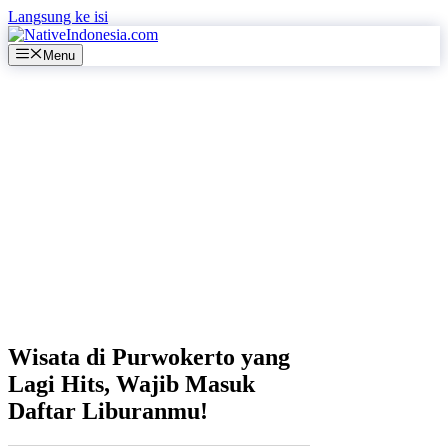
Langsung ke isi
Menu
Wisata di Purwokerto yang
Lagi Hits, Wajib Masuk
Daftar Liburanmu!