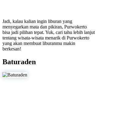
Jadi, kalau kalian ingin liburan yang
menyegarkan mata dan pikiran, Purwokerto
bisa jadi pilihan tepat. Yuk, cari tahu lebih lanjut
tentang wisata-wisata menarik di Purwokerto
yang akan membuat liburanmu makin
berkesan!
Baturaden