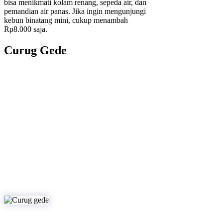
bisa menikmati kolam renang, sepeda air, dan
pemandian air panas. Jika ingin mengunjungi
kebun binatang mini, cukup menambah
Rp8.000 saja.
Curug Gede