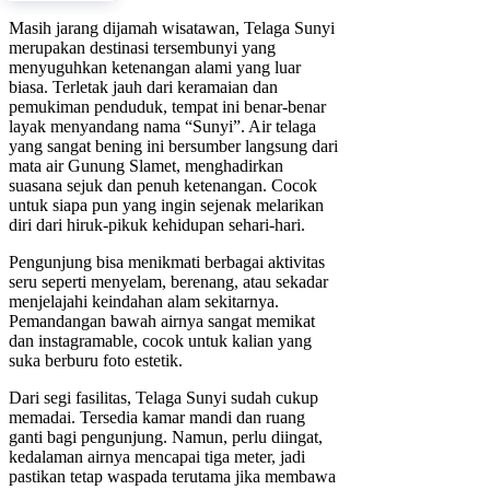
Masih jarang dijamah wisatawan, Telaga Sunyi
merupakan destinasi tersembunyi yang
menyuguhkan ketenangan alami yang luar
biasa. Terletak jauh dari keramaian dan
pemukiman penduduk, tempat ini benar-benar
layak menyandang nama “Sunyi”. Air telaga
yang sangat bening ini bersumber langsung dari
mata air Gunung Slamet, menghadirkan
suasana sejuk dan penuh ketenangan. Cocok
untuk siapa pun yang ingin sejenak melarikan
diri dari hiruk-pikuk kehidupan sehari-hari.
Pengunjung bisa menikmati berbagai aktivitas
seru seperti menyelam, berenang, atau sekadar
menjelajahi keindahan alam sekitarnya.
Pemandangan bawah airnya sangat memikat
dan instagramable, cocok untuk kalian yang
suka berburu foto estetik.
Dari segi fasilitas, Telaga Sunyi sudah cukup
memadai. Tersedia kamar mandi dan ruang
ganti bagi pengunjung. Namun, perlu diingat,
kedalaman airnya mencapai tiga meter, jadi
pastikan tetap waspada terutama jika membawa