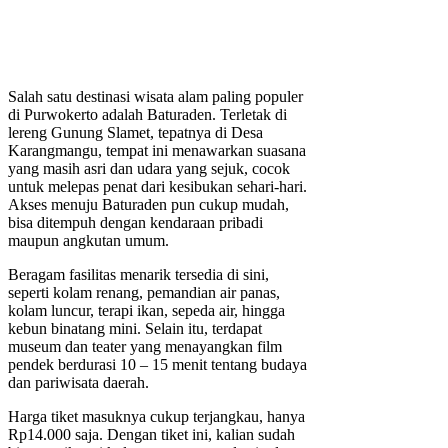
Salah satu destinasi wisata alam paling populer
di Purwokerto adalah Baturaden. Terletak di
lereng Gunung Slamet, tepatnya di Desa
Karangmangu, tempat ini menawarkan suasana
yang masih asri dan udara yang sejuk, cocok
untuk melepas penat dari kesibukan sehari-hari.
Akses menuju Baturaden pun cukup mudah,
bisa ditempuh dengan kendaraan pribadi
maupun angkutan umum.
Beragam fasilitas menarik tersedia di sini,
seperti kolam renang, pemandian air panas,
kolam luncur, terapi ikan, sepeda air, hingga
kebun binatang mini. Selain itu, terdapat
museum dan teater yang menayangkan film
pendek berdurasi 10 – 15 menit tentang budaya
dan pariwisata daerah.
Harga tiket masuknya cukup terjangkau, hanya
Rp14.000 saja. Dengan tiket ini, kalian sudah