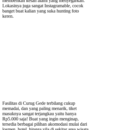
memberikan kesan alami yang menyegarkan.
Lokasinya juga sangat Instagramable, cocok
banget buat kalian yang suka hunting foto
keren.
Fasilitas di Curug Gede terbilang cukup
memadai, dan yang paling menarik, tiket
masuknya sangat terjangkau yaitu hanya
Rp5.000 saja! Buat yang ingin menginap,
tersedia berbagai pilihan akomodasi mulai dari
losmen, hotel, hingga vila di sekitar area wisata.