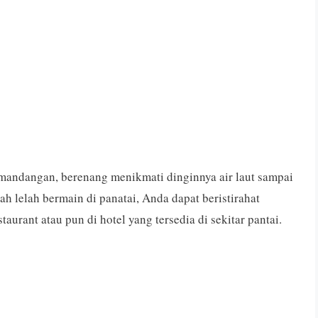
mandangan, berenang menikmati dinginnya air laut sampai
ah lelah bermain di panatai, Anda dapat beristirahat
aurant atau pun di hotel yang tersedia di sekitar pantai.