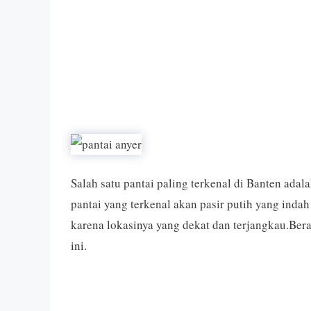
Salah satu pantai paling terkenal di Banten adal
pantai yang terkenal akan pasir putih yang indah
karena lokasinya yang dekat dan terjangkau.Bera
ini.