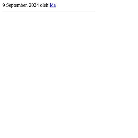
9 September, 2024
oleh
Ida