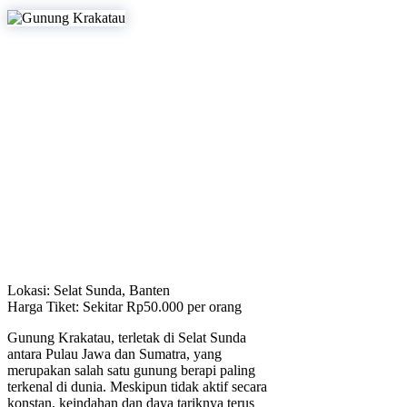
Lokasi: Selat Sunda, Banten
Harga Tiket: Sekitar Rp50.000 per orang
Gunung Krakatau, terletak di Selat Sunda
antara Pulau Jawa dan Sumatra, yang
merupakan salah satu gunung berapi paling
terkenal di dunia. Meskipun tidak aktif secara
konstan, keindahan dan daya tariknya terus