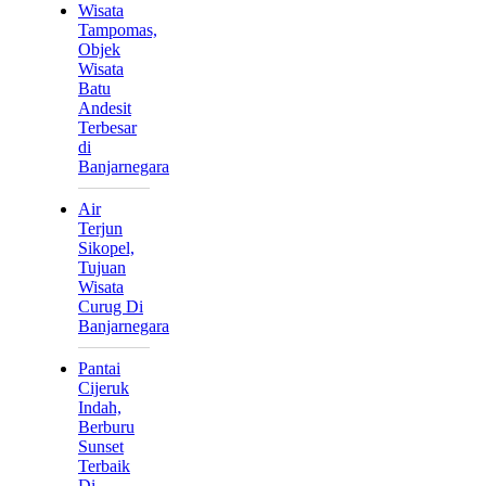
Wisata
Tampomas,
Objek
Wisata
Batu
Andesit
Terbesar
di
Banjarnegara
Air
Terjun
Sikopel,
Tujuan
Wisata
Curug Di
Banjarnegara
Pantai
Cijeruk
Indah,
Berburu
Sunset
Terbaik
Di