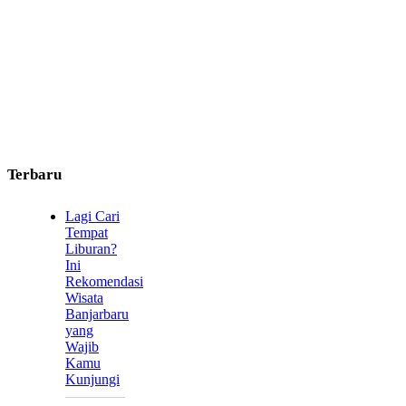
Terbaru
Lagi Cari
Tempat
Liburan?
Ini
Rekomendasi
Wisata
Banjarbaru
yang
Wajib
Kamu
Kunjungi