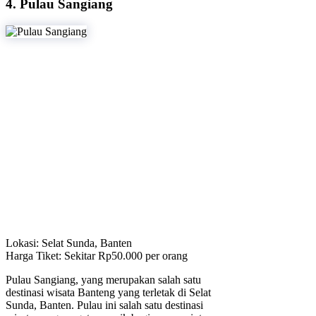
4. Pulau Sangiang
Lokasi: Selat Sunda, Banten
Harga Tiket: Sekitar Rp50.000 per orang
Pulau Sangiang, yang merupakan salah satu
destinasi wisata Banteng yang terletak di Selat
Sunda, Banten. Pulau ini salah satu destinasi