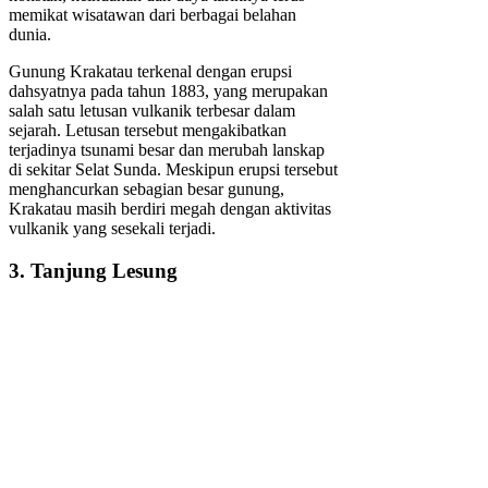
memikat wisatawan dari berbagai belahan
dunia.
Gunung Krakatau terkenal dengan erupsi
dahsyatnya pada tahun 1883, yang merupakan
salah satu letusan vulkanik terbesar dalam
sejarah. Letusan tersebut mengakibatkan
terjadinya tsunami besar dan merubah lanskap
di sekitar Selat Sunda. Meskipun erupsi tersebut
menghancurkan sebagian besar gunung,
Krakatau masih berdiri megah dengan aktivitas
vulkanik yang sesekali terjadi.
3. Tanjung Lesung