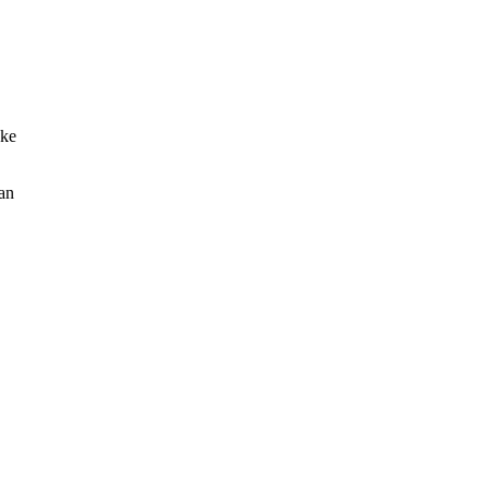
 ke
an