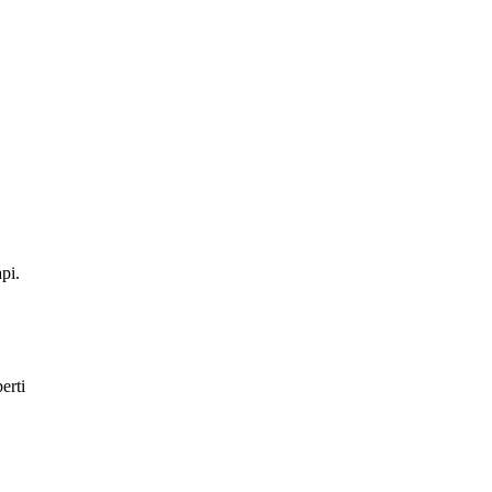
pi.
erti