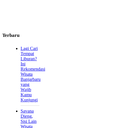
Terbaru
Lagi Cari
Tempat
Liburan?
Ini
Rekomendasi
Wisata
Banjarbaru
yang
Wajib
Kamu
Kunjungi
Savana
Dieng,
Sisi Lain
Wisata