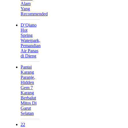
Alam
Yang
Recommended
D’Qiano
Hot
Spring
Waterpark,
Pemandian
Air Panas
di Dieng
Pantai
Karang
Paranje,
Hidden
Gem 7
Karang
Berbalut
Mitos Di
Garut
Selatan
22