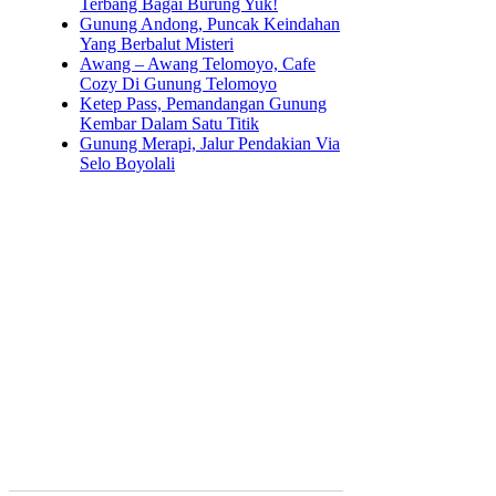
Terbang Bagai Burung Yuk!
Gunung Andong, Puncak Keindahan
Yang Berbalut Misteri
Awang – Awang Telomoyo, Cafe
Cozy Di Gunung Telomoyo
Ketep Pass, Pemandangan Gunung
Kembar Dalam Satu Titik
Gunung Merapi, Jalur Pendakian Via
Selo Boyolali