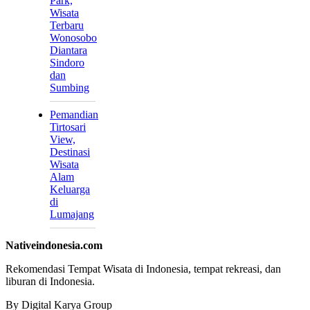
Park,
Wisata
Terbaru
Wonosobo
Diantara
Sindoro
dan
Sumbing
Pemandian
Tirtosari
View,
Destinasi
Wisata
Alam
Keluarga
di
Lumajang
Nativeindonesia.com
Rekomendasi Tempat Wisata di Indonesia, tempat rekreasi, dan
liburan di Indonesia.
By Digital Karya Group