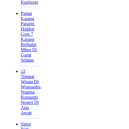
Kunjungi
Pantai
Karang
Paranje,
Hidden
Gem 7
Karang
Berbalut
Mitos Di
Garut
Selatan
22
Tempat
Wisata Di
Wonosobo,
Nuansa
Romantis
Negeri Di
Atas
Awan
Sinsu