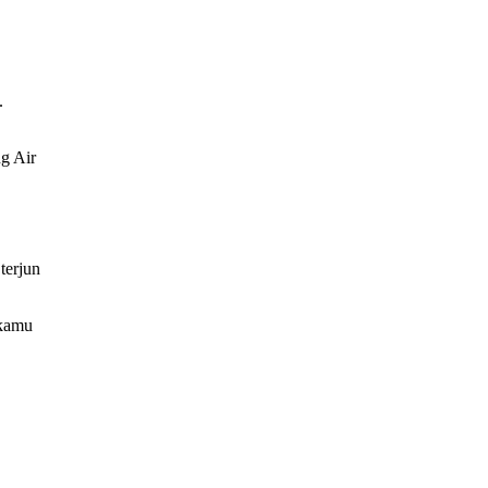
.
ng Air
terjun
 kamu