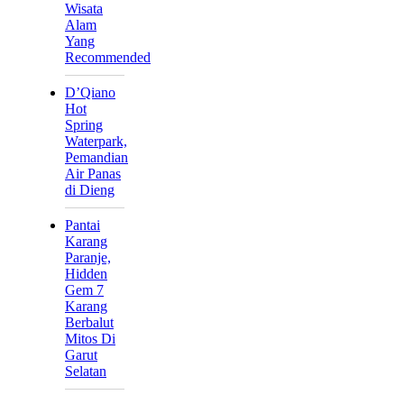
Wisata
Alam
Yang
Recommended
D’Qiano
Hot
Spring
Waterpark,
Pemandian
Air Panas
di Dieng
Pantai
Karang
Paranje,
Hidden
Gem 7
Karang
Berbalut
Mitos Di
Garut
Selatan