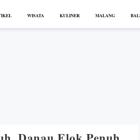
TIKEL
WISATA
KULINER
MALANG
BAL
h, Danau Elok Penuh