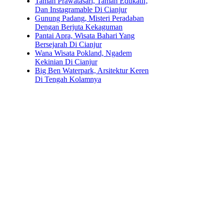
Taman Prawatasari, Taman Edukatif,
Dan Instagramable Di Cianjur
Gunung Padang, Misteri Peradaban
Dengan Berjuta Kekaguman
Pantai Apra, Wisata Bahari Yang
Bersejarah Di Cianjur
Wana Wisata Pokland, Ngadem
Kekinian Di Cianjur
Big Ben Waterpark, Arsitektur Keren
Di Tengah Kolamnya