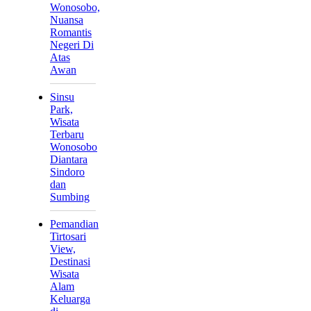
Wonosobo,
Nuansa
Romantis
Negeri Di
Atas
Awan
Sinsu
Park,
Wisata
Terbaru
Wonosobo
Diantara
Sindoro
dan
Sumbing
Pemandian
Tirtosari
View,
Destinasi
Wisata
Alam
Keluarga