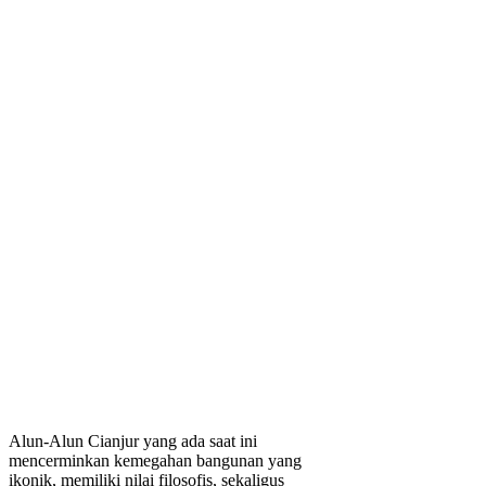
Alun-Alun Cianjur yang ada saat ini
mencerminkan kemegahan bangunan yang
ikonik, memiliki nilai filosofis, sekaligus