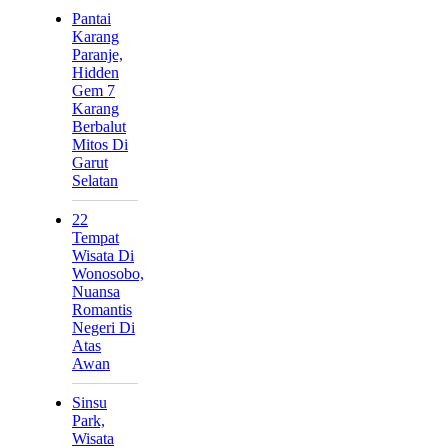
Pantai
Karang
Paranje,
Hidden
Gem 7
Karang
Berbalut
Mitos Di
Garut
Selatan
22
Tempat
Wisata Di
Wonosobo,
Nuansa
Romantis
Negeri Di
Atas
Awan
Sinsu
Park,
Wisata