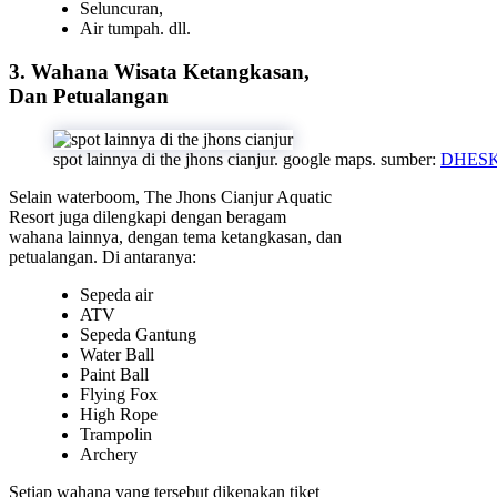
Seluncuran,
Air tumpah. dll.
3. Wahana Wisata Ketangkasan,
Dan Petualangan
spot lainnya di the jhons cianjur. google maps. sumber:
DHES
Selain waterboom, The Jhons Cianjur Aquatic
Resort juga dilengkapi dengan beragam
wahana lainnya, dengan tema ketangkasan, dan
petualangan. Di antaranya:
Sepeda air
ATV
Sepeda Gantung
Water Ball
Paint Ball
Flying Fox
High Rope
Trampolin
Archery
Setiap wahana yang tersebut dikenakan tiket