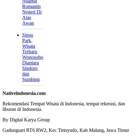
Nuansa
Romantis
Negeri Di
Atas
Awan
Sinsu
Park,
Wisata
Terbaru
Wonosobo
Diantara
Sindoro
dan
Sumbing
Nativeindonesia.com
Rekomendasi Tempat Wisata di Indonesia, tempat rekreasi, dan
liburan di Indonesia.
By Digital Karya Group
Gadungsari RT6 RW2, Kec Tirtoyudo, Kab Malang, Jawa Timur