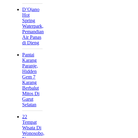
D’Qiano
Hot
Spring
Waterpark,
Pemandian
Air Panas
di Dieng
Pantai
Karang
Paranje,
Hidden
Gem 7
Karang
Berbalut
Mitos Di
Garut
Selatan
22
Tempat
Wisata Di
Wonosobo,