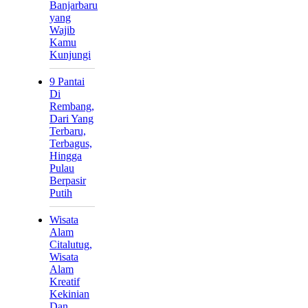
Banjarbaru
yang
Wajib
Kamu
Kunjungi
9 Pantai
Di
Rembang,
Dari Yang
Terbaru,
Terbagus,
Hingga
Pulau
Berpasir
Putih
Wisata
Alam
Citalutug,
Wisata
Alam
Kreatif
Kekinian
Dan