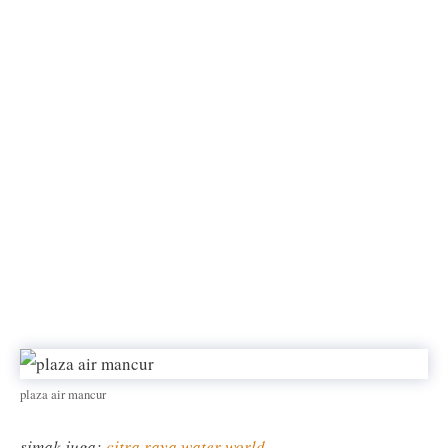
plaza air mancur
simak juga:
citra raya water world