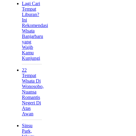
Lagi Cari
Tempat
Liburan?
Ini
Rekomendasi
Wisata
Banjarbaru
yang
Wajib
Kamu
Kunjungi
22
Tempat
Wisata Di
Wonosobo,
Nuansa
Romantis
Negeri Di
Atas
Awan
Sinsu
Park,