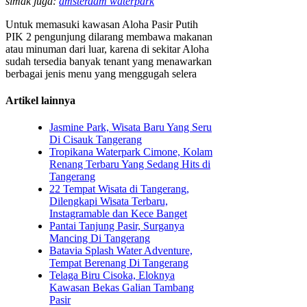
simak juga:
amsterdam waterpark
Untuk memasuki kawasan Aloha Pasir Putih
PIK 2 pengunjung dilarang membawa makanan
atau minuman dari luar, karena di sekitar Aloha
sudah tersedia banyak tenant yang menawarkan
berbagai jenis menu yang menggugah selera
Artikel lainnya
Jasmine Park, Wisata Baru Yang Seru
Di Cisauk Tangerang
Tropikana Waterpark Cimone, Kolam
Renang Terbaru Yang Sedang Hits di
Tangerang
22 Tempat Wisata di Tangerang,
Dilengkapi Wisata Terbaru,
Instagramable dan Kece Banget
Pantai Tanjung Pasir, Surganya
Mancing Di Tangerang
Batavia Splash Water Adventure,
Tempat Berenang Di Tangerang
Telaga Biru Cisoka, Eloknya
Kawasan Bekas Galian Tambang
Pasir