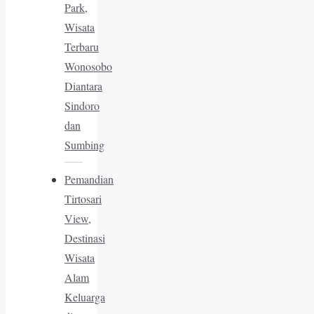
Park,
Wisata
Terbaru
Wonosobo
Diantara
Sindoro
dan
Sumbing
Pemandian
Tirtosari
View,
Destinasi
Wisata
Alam
Keluarga