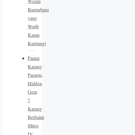
Wisata
Banjarbaru
yang
Wajib
Kamu
Kunjungi
Pantai
Karang
Paranje,
Hidden
Gem
7
Karang
Berbalut
Mitos
Di