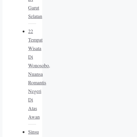
Garut
Selatan
22
Tempat
Wisata
Di
Wonosobo,
Nuansa
Romantis
Negeri
Di
Atas
Awan
Sinsu