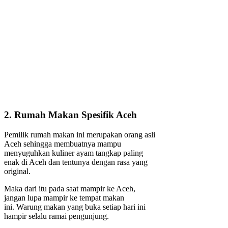
2. Rumah Makan Spesifik Aceh
Pemilik rumah makan ini merupakan orang asli
Aceh sehingga membuatnya mampu
menyuguhkan kuliner ayam tangkap paling
enak di Aceh dan tentunya dengan rasa yang
original.
Maka dari itu pada saat mampir ke Aceh,
jangan lupa mampir ke tempat makan
ini. Warung makan yang buka setiap hari ini
hampir selalu ramai pengunjung.