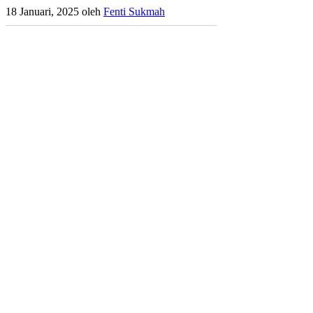
18 Januari, 2025
oleh
Fenti Sukmah