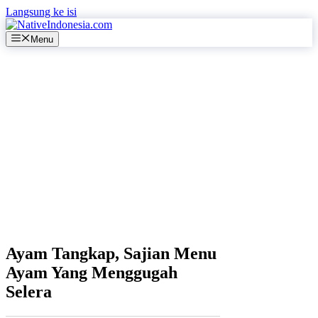
Langsung ke isi
Menu
Ayam Tangkap, Sajian Menu
Ayam Yang Menggugah
Selera