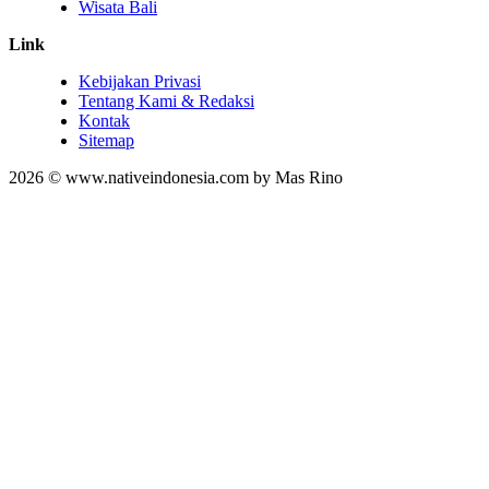
Wisata Bali
Link
Kebijakan Privasi
Tentang Kami & Redaksi
Kontak
Sitemap
2026 © www.nativeindonesia.com by Mas Rino