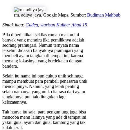
rm. aditya jaya. Google Maps. Sumber:
Budiman Mahbub
Simak juga:
Gudeg, warisan Kuliner Abad 15
Bila diperhatikan sekilas rumah makan ini
banyak yang mengira jika pemiliknya adalah
seorang pramugari. Namun ternyata nama
tersebut didasari banyaknya pramugari yang
membeli ayam tangkap di tempat ini, karena
memang lokasinya yang berdekatan dengan
bandara.
Selain itu nama ini pun cukup unik sehingga
mampu membuat para pembeli penasaran untk
mencicipinya. Namun, yang lebih penting
selain namanya yang unik cita rasa dari ayam
tangkapnya pun tak diragukan lagi
kelezatannya.
Tak hanya itu saja, para pengunjung juga bisa
mencoba menu lainnya yang ada di tempat ini
yakni gulai ayam dan gulai kambing yang tak
kalah lezat.