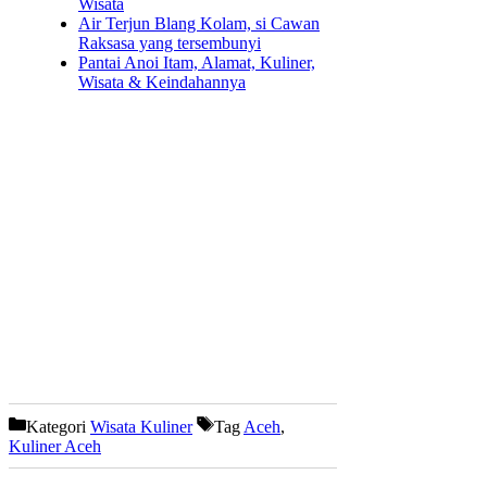
Wisata
Air Terjun Blang Kolam, si Cawan
Raksasa yang tersembunyi
Pantai Anoi Itam, Alamat, Kuliner,
Wisata & Keindahannya
Kategori
Wisata Kuliner
Tag
Aceh
,
Kuliner Aceh