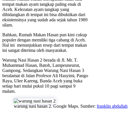
tempat makan ayam tangkap paling enak di
Aceh. Kelezatan ayam tangkap yang
dihidangkan di tempat ini bisa dibuktikan dari
eksistensinya yang sudah ada sejak tahun 1989
silam.
Bahkan, Rumah Makan Hasan pun kini cukup
populer dengan memiliki tiga cabang di Aceh.
Hal ini menunjukkan resep dari tempat makan
ini sangat diterima oleh masyarakat.
Warung Nasi Hasan 2 berada di Jl. Mr. T.
Muhammad Hasan, Batoh, Lampeuneurut,
Gampong. Sedangkan Warung Nasi Hasan 3
beralamat di Jalan Profesor Ali Hasyimi, Pango
Raya, Ulee Kareng, Banda Aceh yang buka
setiap hari mulai pukul 10 pagi sampai 9
malam.
warung nasi hasan 2. Google Maps. Sumber:
franklin abdullah