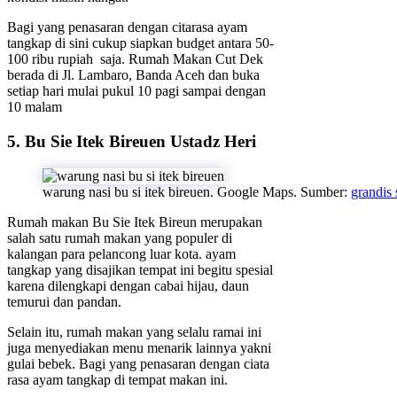
Bagi yang penasaran dengan citarasa ayam
tangkap di sini cukup siapkan budget antara 50-
100 ribu rupiah saja. Rumah Makan Cut Dek
berada di Jl. Lambaro, Banda Aceh dan buka
setiap hari mulai pukul 10 pagi sampai dengan
10 malam
5. Bu Sie Itek Bireuen Ustadz Heri
warung nasi bu si itek bireuen. Google Maps. Sumber:
grandis 
Rumah makan Bu Sie Itek Bireun merupakan
salah satu rumah makan yang populer di
kalangan para pelancong luar kota. ayam
tangkap yang disajikan tempat ini begitu spesial
karena dilengkapi dengan cabai hijau, daun
temurui dan pandan.
Selain itu, rumah makan yang selalu ramai ini
juga menyediakan menu menarik lainnya yakni
gulai bebek. Bagi yang penasaran dengan ciata
rasa ayam tangkap di tempat makan ini.