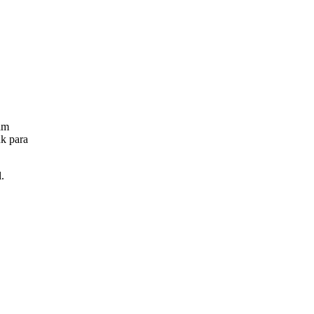
am
k para
.