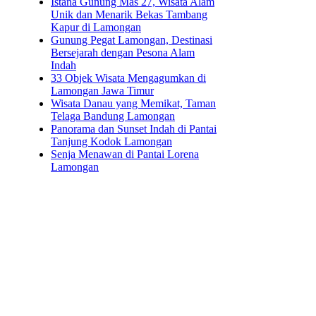
Istana Gunung Mas 27, Wisata Alam
Unik dan Menarik Bekas Tambang
Kapur di Lamongan
Gunung Pegat Lamongan, Destinasi
Bersejarah dengan Pesona Alam
Indah
33 Objek Wisata Mengagumkan di
Lamongan Jawa Timur
Wisata Danau yang Memikat, Taman
Telaga Bandung Lamongan
Panorama dan Sunset Indah di Pantai
Tanjung Kodok Lamongan
Senja Menawan di Pantai Lorena
Lamongan