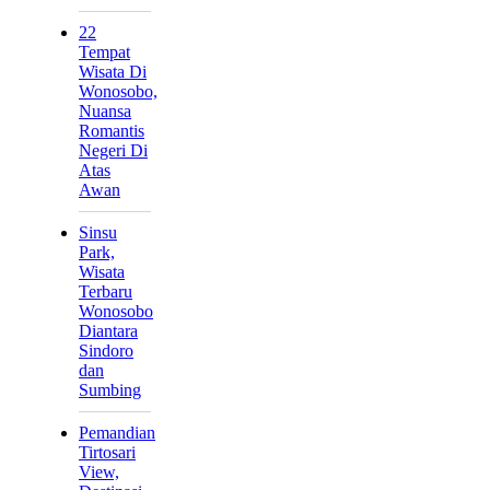
22
Tempat
Wisata Di
Wonosobo,
Nuansa
Romantis
Negeri Di
Atas
Awan
Sinsu
Park,
Wisata
Terbaru
Wonosobo
Diantara
Sindoro
dan
Sumbing
Pemandian
Tirtosari
View,