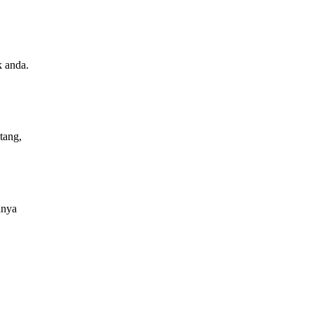
k anda.
tang,
nnya