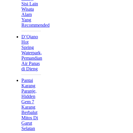
Sisi Lain
Wisata
Alam
Yang
Recommended
D’Qiano
Hot
Spring
Waterpark,
Pemandian
Air Panas
di Dieng
Pantai
Karang
Paranje,
Hidden
Gem 7
Karang
Berbalut
Mitos Di
Garut
Selatan