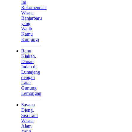
Ini
Rekomendasi
Wisata
Banjarbaru
yang
Wajib
Kamu
Kunjungi
Ranu
Klakah,
Danau
Indah di
Lumajang
dengan
Latar
Gunung
Lemongan
Savana
Dieng,
Sisi Lain
Wisata
Alam
Yang