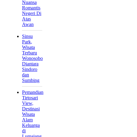
Nuansa
Romantis
Negeri Di
Atas
Awan
Sinsu
Park,
Wisata
Terbaru
Wonosobo
Diantara
Sindoro
dan
Sumbing
Pemandian
Tirtosari
View,
Destinasi
Wisata
Alam
Keluarga
di
Lumajang