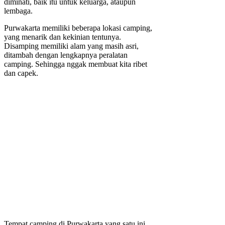
diminati, baik itu untuk keluarga, ataupun
lembaga.
Purwakarta memiliki beberapa lokasi camping,
yang menarik dan kekinian tentunya.
Disamping memiliki alam yang masih asri,
ditambah dengan lengkapnya peralatan
camping. Sehingga nggak membuat kita ribet
dan capek.
Tempat camping di Purwakarta yang satu ini