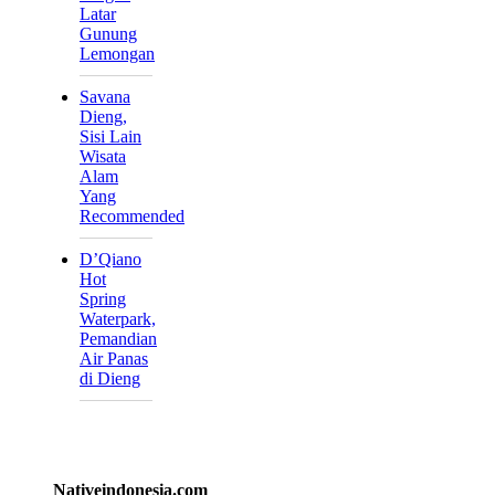
Latar
Gunung
Lemongan
Savana
Dieng,
Sisi Lain
Wisata
Alam
Yang
Recommended
D’Qiano
Hot
Spring
Waterpark,
Pemandian
Air Panas
di Dieng
Nativeindonesia.com