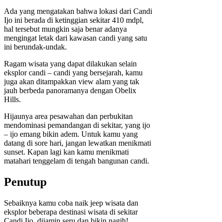
Ada yang mengatakan bahwa lokasi dari Candi
Ijo ini berada di ketinggian sekitar 410 mdpl,
hal tersebut mungkin saja benar adanya
mengingat letak dari kawasan candi yang satu
ini berundak-undak.
Ragam wisata yang dapat dilakukan selain
eksplor candi – candi yang bersejarah, kamu
juga akan ditampakkan view alam yang tak
jauh berbeda panoramanya dengan Obelix
Hills.
Hijaunya area pesawahan dan perbukitan
mendominasi pemandangan di sekitar, yang ijo
– ijo emang bikin adem. Untuk kamu yang
datang di sore hari, jangan lewatkan menikmati
sunset. Kapan lagi kan kamu menikmati
matahari tenggelam di tengah bangunan candi.
Penutup
Sebaiknya kamu coba naik jeep wisata dan
eksplor beberapa destinasi wisata di sekitar
Candi Ijo, dijamin seru dan bikin nagih!