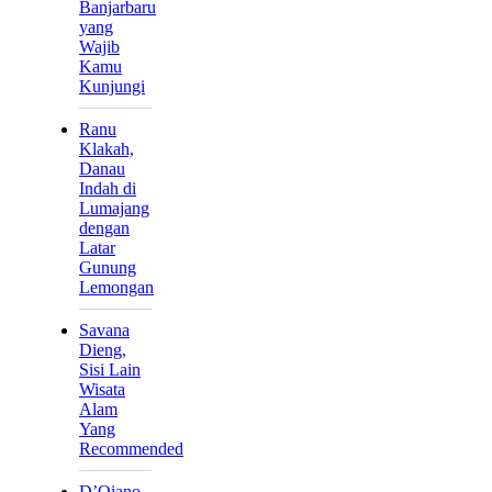
Banjarbaru
yang
Wajib
Kamu
Kunjungi
Ranu
Klakah,
Danau
Indah di
Lumajang
dengan
Latar
Gunung
Lemongan
Savana
Dieng,
Sisi Lain
Wisata
Alam
Yang
Recommended
D’Qiano