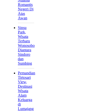
Nuansa
Romantis
Negeri Di
Atas
Awan
Sinsu
Park,
Wisata
Terbaru
Wonosobo
Diantara
Sindoro
dan
Sumbing
Pemandian
Tirtosari
View,
Destinasi
Wisata
Alam
Keluarga
di
Lumajang