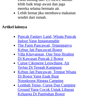
lebih baik tetap awasi dan jaga
mereka selama bermain air.
Lebih hemat jika membawa makanan
sendiri dari rumah.
Artikel lainnya
Puncak Fantasy Land, Wisata Puncak
Indoor Yang Instagramable
The Farm Pancawati, Tetangganya
Kebun Jati Pancawati Bogor
Villa Khayangan, One Stop Healing
Di Kawasan Puncak 2 Bogor
Curug Cikoneng Leuwiliang, Air
Terjun Di Tengah Kampung
Kebun Jati Pancawati, Tempat Wisata
Di Bogor Yang Enak Buat
Nongkrong Hingga Camping
Lembah Tepus, Curug Dan Camping
Ground Yang Cocok Untuk Liburan
Keluarga Di Pamijahan Bogor