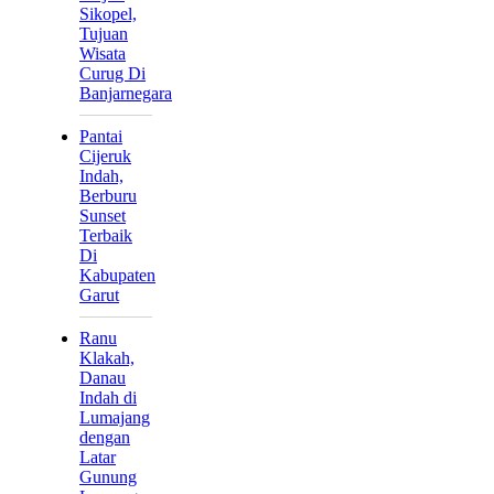
Sikopel,
Tujuan
Wisata
Curug Di
Banjarnegara
Pantai
Cijeruk
Indah,
Berburu
Sunset
Terbaik
Di
Kabupaten
Garut
Ranu
Klakah,
Danau
Indah di
Lumajang
dengan
Latar
Gunung