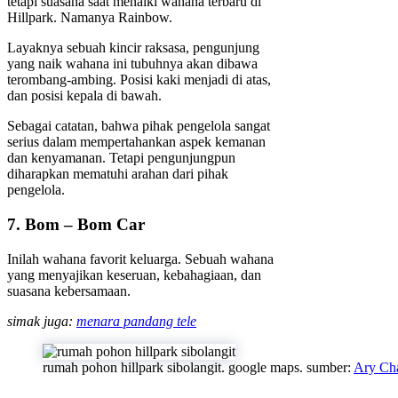
tetapi suasana saat menaiki wahana terbaru di
Hillpark. Namanya Rainbow.
Layaknya sebuah kincir raksasa, pengunjung
yang naik wahana ini tubuhnya akan dibawa
terombang-ambing. Posisi kaki menjadi di atas,
dan posisi kepala di bawah.
Sebagai catatan, bahwa pihak pengelola sangat
serius dalam mempertahankan aspek kemanan
dan kenyamanan. Tetapi pengunjungpun
diharapkan mematuhi arahan dari pihak
pengelola.
7. Bom – Bom Car
Inilah wahana favorit keluarga. Sebuah wahana
yang menyajikan keseruan, kebahagiaan, dan
suasana kebersamaan.
simak juga:
menara pandang tele
rumah pohon hillpark sibolangit. google maps. sumber:
Ary Ch