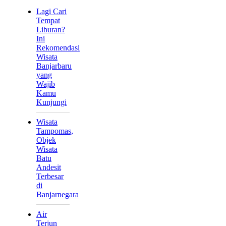
Lagi Cari
Tempat
Liburan?
Ini
Rekomendasi
Wisata
Banjarbaru
yang
Wajib
Kamu
Kunjungi
Wisata
Tampomas,
Objek
Wisata
Batu
Andesit
Terbesar
di
Banjarnegara
Air
Terjun