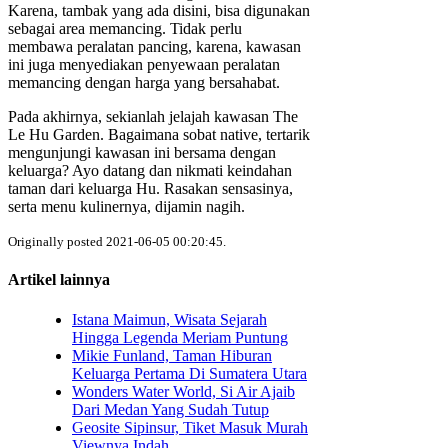
Karena, tambak yang ada disini, bisa digunakan
sebagai area memancing. Tidak perlu
membawa peralatan pancing, karena, kawasan
ini juga menyediakan penyewaan peralatan
memancing dengan harga yang bersahabat.
Pada akhirnya, sekianlah jelajah kawasan The
Le Hu Garden. Bagaimana sobat native, tertarik
mengunjungi kawasan ini bersama dengan
keluarga? Ayo datang dan nikmati keindahan
taman dari keluarga Hu. Rasakan sensasinya,
serta menu kulinernya, dijamin nagih.
Originally posted 2021-06-05 00:20:45.
Artikel lainnya
Istana Maimun, Wisata Sejarah
Hingga Legenda Meriam Puntung
Mikie Funland, Taman Hiburan
Keluarga Pertama Di Sumatera Utara
Wonders Water World, Si Air Ajaib
Dari Medan Yang Sudah Tutup
Geosite Sipinsur, Tiket Masuk Murah
Viewnya Indah