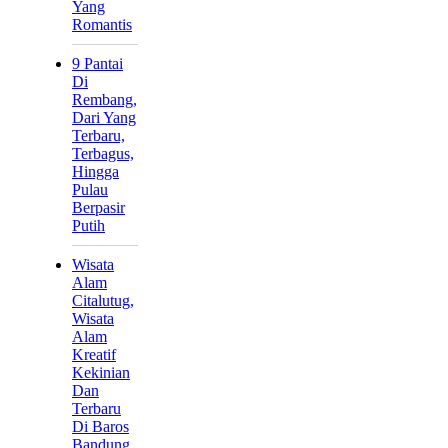
Yang
Romantis
9 Pantai
Di
Rembang,
Dari Yang
Terbaru,
Terbagus,
Hingga
Pulau
Berpasir
Putih
Wisata
Alam
Citalutug,
Wisata
Alam
Kreatif
Kekinian
Dan
Terbaru
Di Baros
Bandung