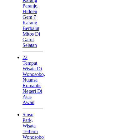
Karang
Paranje,
Hidden
Gem 7
Karang
Berbalut
Mitos Di
Garut
Selatan
22
Tempat
Wisata Di
Wonosobo,
Nuansa
Romantis
Negeri Di
Atas
Awan
Sinsu
Park,
Wisata
Terbaru
Wonosobo