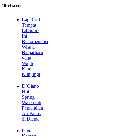
Terbaru
Lagi Cari
Tempat
Liburan?
Ini
Rekomendasi
Wisata
Banjarbaru
yang
Wajib
Kamu
Kunjungi
D’Qiano
Hot
Spring
Waterpark,
Pemandian
Air Panas
di Dieng
Pantai