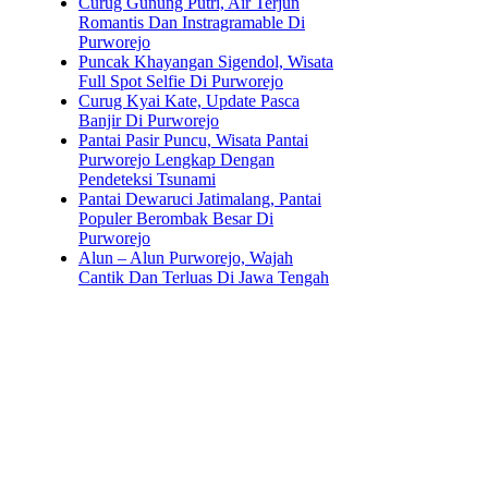
Curug Gunung Putri, Air Terjun
Romantis Dan Instragramable Di
Purworejo
Puncak Khayangan Sigendol, Wisata
Full Spot Selfie Di Purworejo
Curug Kyai Kate, Update Pasca
Banjir Di Purworejo
Pantai Pasir Puncu, Wisata Pantai
Purworejo Lengkap Dengan
Pendeteksi Tsunami
Pantai Dewaruci Jatimalang, Pantai
Populer Berombak Besar Di
Purworejo
Alun – Alun Purworejo, Wajah
Cantik Dan Terluas Di Jawa Tengah